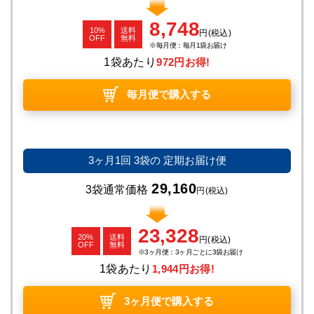
8,748
10%
送料
円
(税込)
OFF
無料
毎月便：毎月1袋お届け
1袋あたり
972円お得!
毎月便で購入する
3ヶ月1回
3袋の
定期お届け便
29,160
3袋通常価格
円
(税込)
23,328
20%
送料
円
(税込)
OFF
無料
3ヶ月便：3ヶ月ごとに3袋お届け
1袋あたり
1,944円お得!
3ヶ月便で購入する