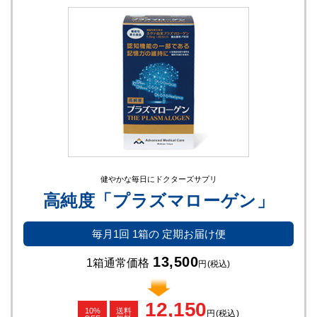
健やかな毎日にドクターズサプリ
高純度「プラズマローゲン」
毎月1回
1箱の
定期お届け便
13,500
1箱通常価格
円
(税込)
12,150
10%
送料
円
(税込)