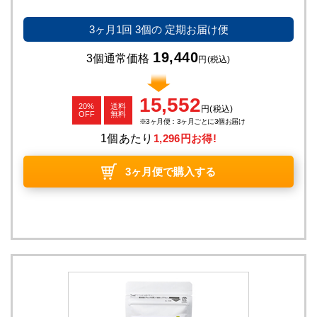
3ヶ月1回
3個の
定期お届け便
19,440
3個通常価格
円
(税込)
15,552
20%
送料
円
(税込)
OFF
無料
3ヶ月便：3ヶ月ごとに3個お届け
1個あたり
1,296円お得!
3ヶ月便で購入する