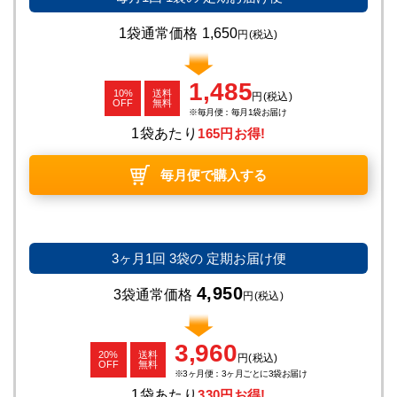
1袋通常価格
1,650
円
(税込)
1,485
10%
送料
円
(税込)
OFF
無料
毎月便：毎月1袋お届け
1袋あたり
165円お得!
毎月便で購入する
3ヶ月1回
3袋の
定期お届け便
4,950
3袋通常価格
円
(税込)
3,960
20%
送料
円
(税込)
OFF
無料
3ヶ月便：3ヶ月ごとに3袋お届け
1袋あたり
330円お得!