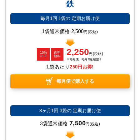
鉄
毎月1回
1袋の
定期お届け便
1袋通常価格
2,500
円
(税込)
2,250
10%
送料
円
(税込)
OFF
無料
毎月便：毎月1袋お届け
1袋あたり
250円お得!
毎月便で購入する
3ヶ月1回
3袋の
定期お届け便
7,500
3袋通常価格
円
(税込)