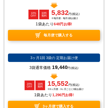
5,832
10%
送料
円
(税込)
OFF
無料
毎月便：毎月1袋お届け
1袋あたり
648円お得!
毎月便で購入する
3ヶ月1回
3袋の
定期お届け便
19,440
3袋通常価格
円
(税込)
15,552
20%
送料
円
(税込)
OFF
無料
3ヶ月便：3ヶ月ごとに3袋お届け
1袋あたり
1,296円お得!
3ヶ月便で購入する