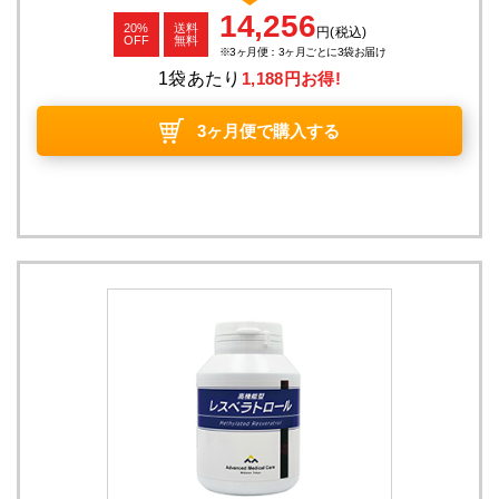
14,256
20%
送料
円
(税込)
OFF
無料
3ヶ月便：3ヶ月ごとに3袋お届け
1袋あたり
1,188円お得!
3ヶ月便で購入する