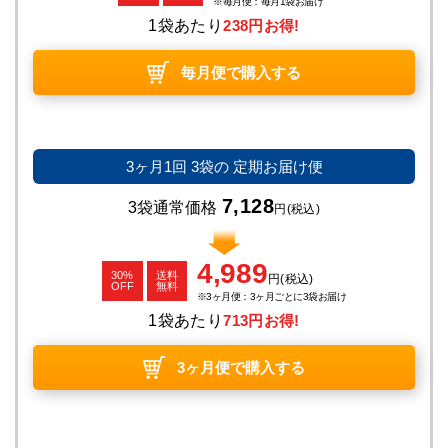
毎月便：毎月1袋お届け
1袋あたり
238円お得!
毎月便で購入する
3ヶ月1回
3袋の
定期お届け便
7,128
3袋通常価格
円
(税込)
4,989
30%
送料
円
(税込)
OFF
無料
3ヶ月便：3ヶ月ごとに3袋お届け
1袋あたり
713円お得!
3ヶ月便で購入する