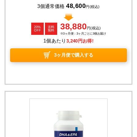
48,600
3個通常価格
円
(税込)
38,880
20%
送料
円
(税込)
OFF
無料
3ヶ月便：3ヶ月ごとに3個お届け
1個あたり
3,240円お得!
3ヶ月便で購入する