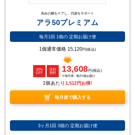
高めの糖をケアし、代謝をサポート
アラ50プレミアム
毎月1回
1個の
定期お届け便
1個通常価格
15,120
円
(税込)
13,608
10%
送料
円
(税込)
OFF
無料
毎月便：毎月1個お届け
1個あたり
1,512円お得!
毎月便で購入する
3ヶ月1回
3個の
定期お届け便