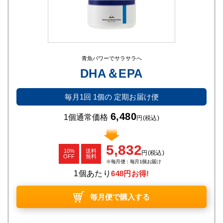
青魚パワーでサラサラへ
DHA＆EPA
毎月1回
1個の
定期お届け便
6,480
1個通常価格
円
(税込)
5,832
10%
送料
円
(税込)
OFF
無料
毎月便：毎月1個お届け
1個あたり
648円お得!
毎月便で購入する