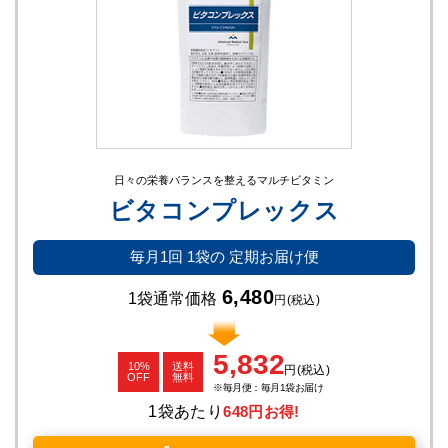
日々の栄養バランスを整えるマルチビタミン
ビタコンプレックス
毎月1回
1袋の
定期お届け便
6,480
1袋通常価格
円
(税込)
5,832
10%
送料
円
(税込)
OFF
無料
毎月便：毎月1袋お届け
1袋あたり
648円お得!