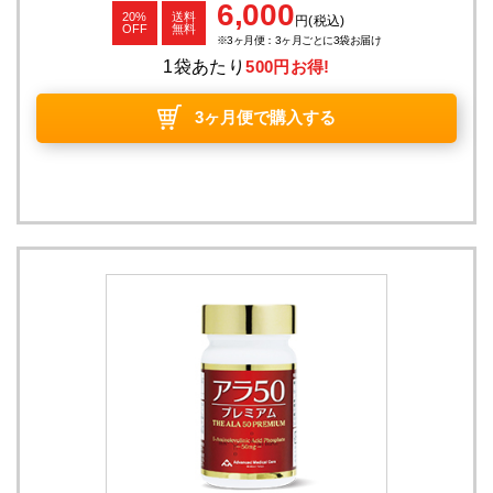
6,000
20%
送料
円
(税込)
OFF
無料
3ヶ月便：3ヶ月ごとに3袋お届け
1袋あたり
500円お得!
3ヶ月便で購入する