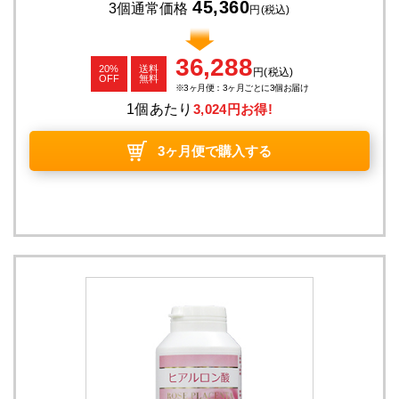
45,360
3個通常価格
円
(税込)
36,288
20%
送料
円
(税込)
OFF
無料
3ヶ月便：3ヶ月ごとに3個お届け
1個あたり
3,024円お得!
3ヶ月便で購入する