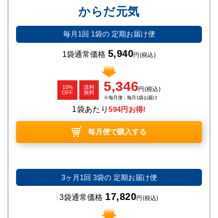
からだ元気
毎月1回
1袋の
定期お届け便
5,940
1袋通常価格
円
(税込)
5,346
10%
送料
円
(税込)
OFF
無料
毎月便：毎月1袋お届け
1袋あたり
594円お得!
毎月便で購入する
3ヶ月1回
3袋の
定期お届け便
17,820
3袋通常価格
円
(税込)