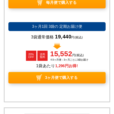
毎月便で購入する
3ヶ月1回
3袋の
定期お届け便
19,440
3袋通常価格
円
(税込)
15,552
20%
送料
円
(税込)
OFF
無料
3ヶ月便：3ヶ月ごとに3袋お届け
1袋あたり
1,296円お得!
3ヶ月便で購入する