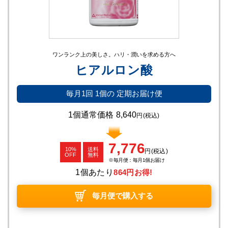
ワンランク上の美しさ。ハリ・潤いを求める方へ
ヒアルロン酸
毎月1回
1個の
定期お届け便
1個通常価格
8,640
円
(税込)
7,776
10%
送料
円
(税込)
OFF
無料
毎月便：毎月1個お届け
1個あたり
864円お得!
毎月便で購入する