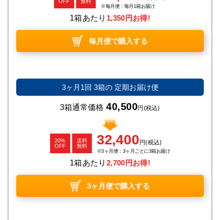
OFF
無料
毎月便：毎月1箱お届け
1箱あたり
1,350円お得!
毎月便で購入する
3ヶ月1回
3箱の
定期お届け便
40,500
3箱通常価格
円
(税込)
32,400
20%
送料
円
(税込)
OFF
無料
3ヶ月便：3ヶ月ごとに3箱お届け
1箱あたり
2,700円お得!
3ヶ月便で購入する