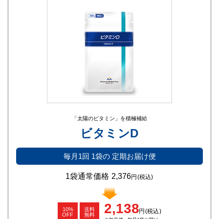
「太陽のビタミン」を積極補給
ビタミンD
毎月1回
1袋の
定期お届け便
1袋通常価格
2,376
円
(税込)
2,138
10%
送料
円
(税込)
OFF
無料