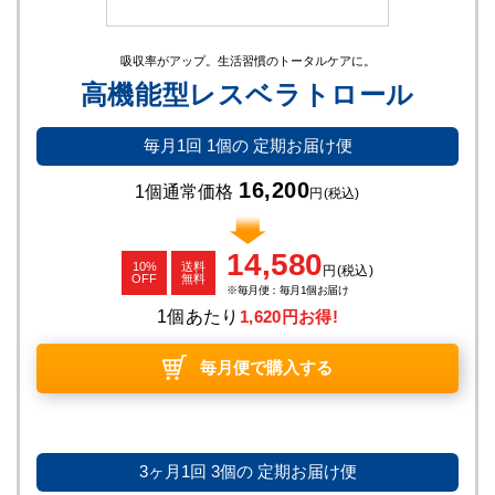
吸収率がアップ。生活習慣のトータルケアに。
高機能型レスベラトロール
毎月1回
1個の
定期お届け便
16,200
1個通常価格
円
(税込)
14,580
10%
送料
円
(税込)
OFF
無料
毎月便：毎月1個お届け
1個あたり
1,620円お得!
毎月便で購入する
3ヶ月1回
3個の
定期お届け便