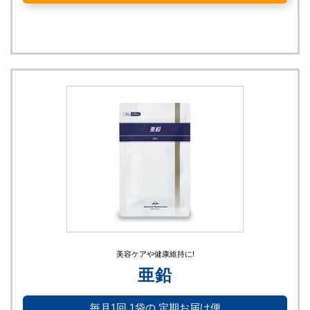
美容ケアや健康維持に!
亜鉛
毎月1回
1袋の
定期お届け便