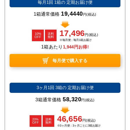
毎月1回
1箱の
定期お届け便
19,4440
1箱通常価格
円
(税込)
17,496
10%
送料
円
(税込)
OFF
無料
毎月便：毎月1箱お届け
1箱あたり
1,944円お得!
毎月便で購入する
3ヶ月1回
3箱の
定期お届け便
58,320
3箱通常価格
円
(税込)
46,656
20%
送料
円
(税込)
OFF
無料
3ヶ月便：3ヶ月ごとに3箱お届け