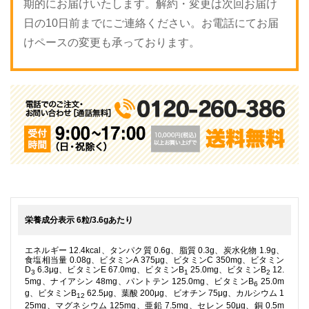
期的にお届けいたします。
解約・変更は次回お届け
日の10日前までにご連絡ください。
お電話にてお届
けペースの変更も承っております。
栄養成分表示
6粒/3.6gあたり
エネルギー 12.4kcal、タンパク質 0.6g、脂質 0.3g、炭水化物 1.9g、
食塩相当量 0.08g、ビタミンA 375μg、ビタミンC 350mg、ビタミン
D
6.3μg、ビタミンE 67.0mg、ビタミンB
25.0mg、ビタミンB
12.
3
1
2
5mg、ナイアシン 48mg、パントテン 125.0mg、ビタミンB
25.0m
6
g、ビタミンB
62.5μg、葉酸 200μg、ビオチン 75μg、カルシウム 1
12
25mg、マグネシウム 125mg、亜鉛 7.5mg、セレン 50μg、銅 0.5m