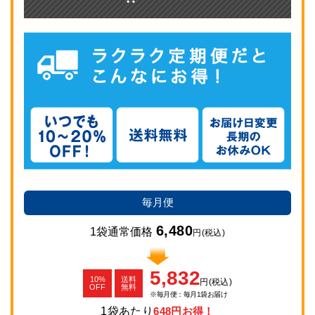
毎月便
6,480
1袋通常価格
円
(税込)
5,832
10%
送料
円
(税込)
OFF
無料
毎月便：毎月1袋お届け
1袋あたり
648円お得！