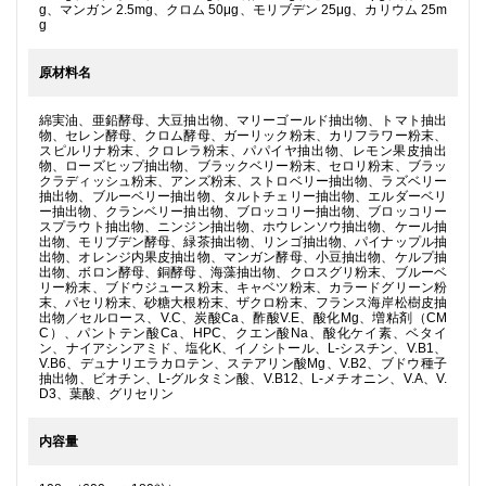
g、マンガン 2.5mg、クロム 50μg、モリブデン 25μg、カリウム 25m
g
原材料名
綿実油、亜鉛酵母、大豆抽出物、マリーゴールド抽出物、トマト抽出
物、セレン酵母、クロム酵母、ガーリック粉末、カリフラワー粉末、
スピルリナ粉末、クロレラ粉末、パパイヤ抽出物、レモン果皮抽出
物、ローズヒップ抽出物、ブラックベリー粉末、セロリ粉末、ブラッ
クラディッシュ粉末、アンズ粉末、ストロベリー抽出物、ラズベリー
抽出物、ブルーベリー抽出物、タルトチェリー抽出物、エルダーベリ
ー抽出物、クランベリー抽出物、ブロッコリー抽出物、ブロッコリー
スプラウト抽出物、ニンジン抽出物、ホウレンソウ抽出物、ケール抽
出物、モリブデン酵母、緑茶抽出物、リンゴ抽出物、パイナップル抽
出物、オレンジ内果皮抽出物、マンガン酵母、小豆抽出物、ケルプ抽
出物、ボロン酵母、銅酵母、海藻抽出物、クロスグリ粉末、ブルーベ
リー粉末、ブドウジュース粉末、キャベツ粉末、カラードグリーン粉
末、パセリ粉末、砂糖大根粉末、ザクロ粉末、フランス海岸松樹皮抽
出物／セルロース、V.C、炭酸Ca、酢酸V.E、酸化Mg、増粘剤（CM
C）、パントテン酸Ca、HPC、クエン酸Na、酸化ケイ素、ベタイ
ン、ナイアシンアミド、塩化K、イノシトール、L-シスチン、V.B1、
V.B6、デュナリエラカロテン、ステアリン酸Mg、V.B2、ブドウ種子
抽出物、ビオチン、L-グルタミン酸、V.B12、L-メチオニン、V.A、V.
D3、葉酸、グリセリン
内容量